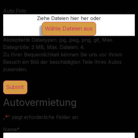
Auto Foto
Ziehe Dateien hier her oder
Wähle Dateien aus
Akzeptierte Dateitypen: jpg, jpeg, png, gif, Max.
Dateigröße: 3 MB, Max. Dateien: 4.
Zu Ihrer Bequemlichkeit können Sie uns vor Ihrem
Besuch ein Bild der beschädigten Teile Ihres Autos
zusenden.
Autovermietung
„
*
“ zeigt erforderliche Felder an
Name
*