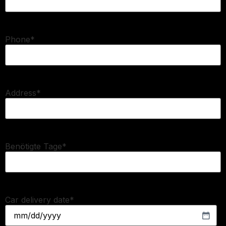
Phone
*
Address
*
Benötigte Tage
*
Car delivery date
*