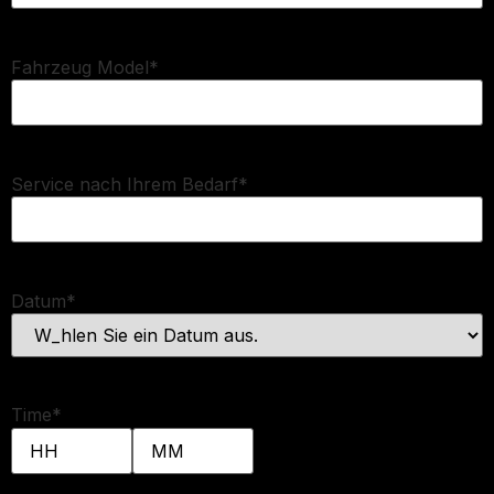
Fahrzeug Model
*
Service nach Ihrem Bedarf
*
Datum
*
Time
*