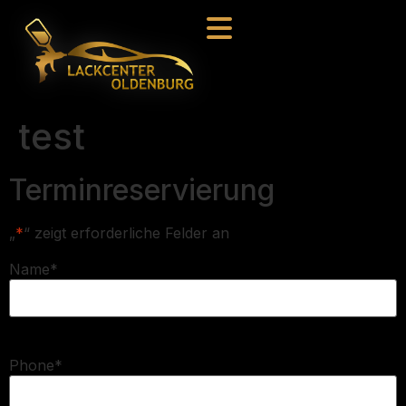
test
Terminreservierung
„
*
“ zeigt erforderliche Felder an
Name
*
Phone
*